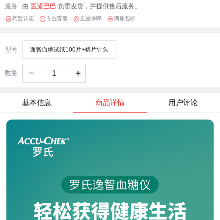
服务
由
医流巴巴
负责发货，并提供售后服务。
药监认证
专业客服
正品保障
满额包邮
型号
逸智血糖试纸100片+棉片针头
数量
+
基本信息
商品详情
用户评论