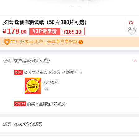
罗氏 逸智血糖试纸（50片 100片可选）
75
销量
178
VIP专享价
¥
.00
¥169.10
立即升级vip用户，全年享专享权益
促销
该产品享受以下优惠
购买本品有以下赠品（赠完即止）
赠品
效期备注
×3
购买本品即送178积分
送积分
运费
在线支付免运费